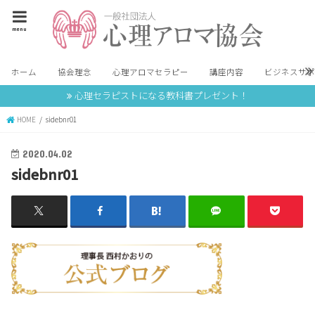
menu
ホーム
協会理念
心理アロマセラピー
講座内容
ビジネスサ
心理セラピストになる教科書プレゼント！
HOME
sidebnr01
2020.04.02
sidebnr01