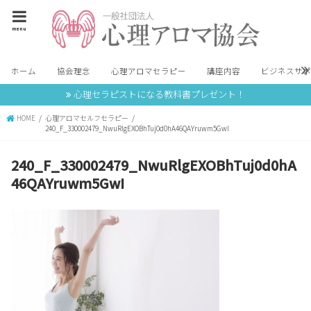
menu
ホーム
協会理念
心理アロマセラピー
講座内容
ビジネスサ
心理セラピストになる教科書プレゼント！
HOME
心理アロマセルフセラピー
240_F_330002479_NwuRlgEXOBhTuj0d0hA46QAYruwm5GwI
240_F_330002479_NwuRlgEXOBhTuj0d0hA
46QAYruwm5GwI