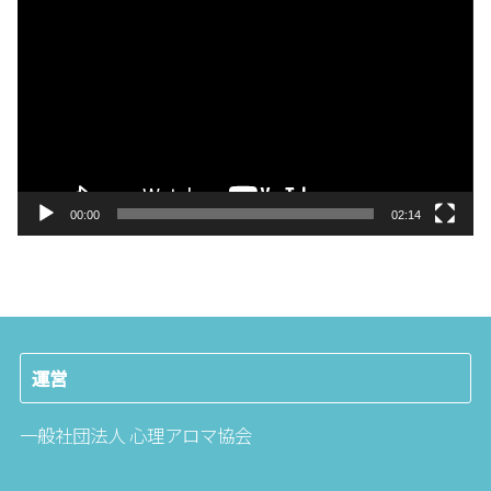
画
プ
レ
ー
ヤ
ー
00:00
02:14
運営
一般社団法人 心理アロマ協会