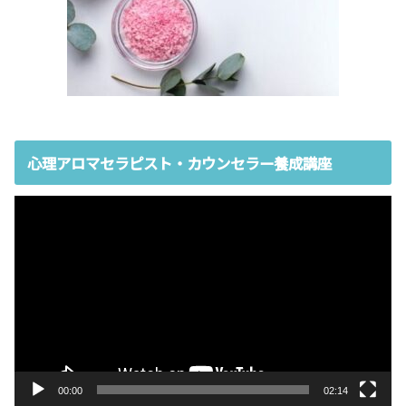
心理アロマセラピスト・カウンセラー養成講座
動
画
プ
レ
ー
ヤ
ー
00:00
02:14