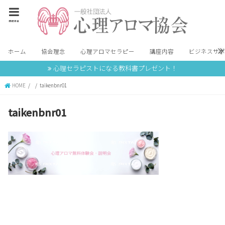
menu
ホーム
協会理念
心理アロマセラピー
講座内容
ビジネスサ
心理セラピストになる教科書プレゼント！
HOME
taikenbnr01
taikenbnr01