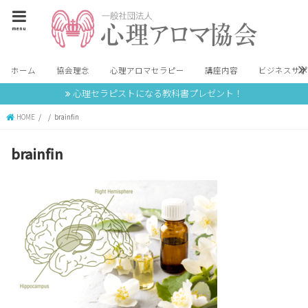
menu
ホーム
協会理念
心理アロマセラピー
講座内容
ビジネスサ
心理セラピストになる教科書プレゼント！
HOME
brainfin
brainfin